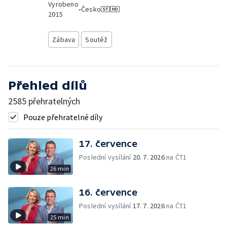
Vyrobeno
•
Česko
2015
Zábava
Soutěž
Přehled dílů
2585 přehratelných
Pouze přehratelné díly
17. července
Poslední vysílání
20. 7. 2026
na ČT1
26 min
16. července
Poslední vysílání
17. 7. 2026
na ČT1
25 min