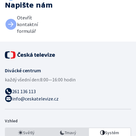
Napište nám
Otevřít
kontaktní
formulář
Divácké centrum
každý všední den:
8:00—16:00 hodin
261 136 113
info@ceskatelevize.cz
Vzhled
Světlý
Tmavý
Systém