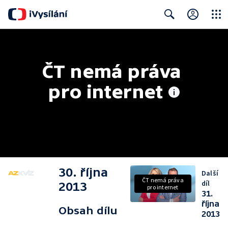
Close
Search
ČT nemá práva 
pro internet
30. října
Další
ČT nemá práva
díl
2013
pro internet
31.
října
Obsah dílu
2013