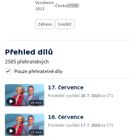
Vyrobeno
•
Česko
2013
Zábava
Soutěž
Přehled dílů
2585 přehratelných
Pouze přehratelné díly
17. července
Poslední vysílání
20. 7. 2026
na ČT1
26 min
16. července
Poslední vysílání
17. 7. 2026
na ČT1
25 min