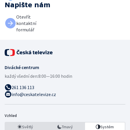
Napište nám
Otevřít
kontaktní
formulář
Divácké centrum
každý všední den:
8:00—16:00 hodin
261 136 113
info@ceskatelevize.cz
Vzhled
Světlý
Tmavý
Systém