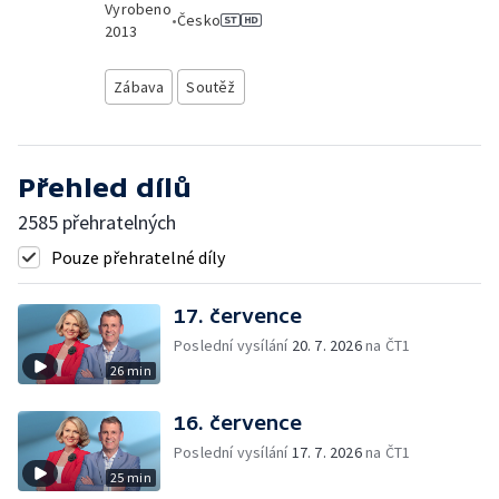
Vyrobeno
•
Česko
2013
Zábava
Soutěž
Přehled dílů
2585 přehratelných
Pouze přehratelné díly
17. července
Poslední vysílání
20. 7. 2026
na ČT1
26 min
16. července
Poslední vysílání
17. 7. 2026
na ČT1
25 min