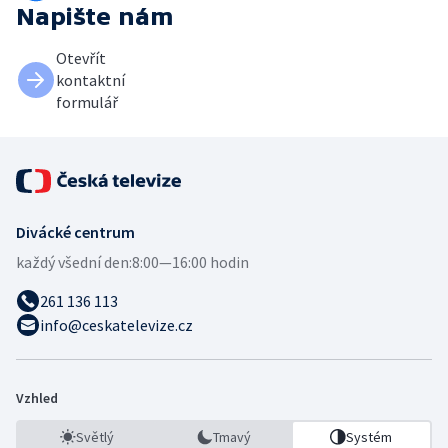
Napište nám
Otevřít
kontaktní
formulář
Divácké centrum
každý všední den:
8:00—16:00 hodin
261 136 113
info@ceskatelevize.cz
Vzhled
Světlý
Tmavý
Systém