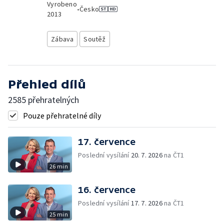
Vyrobeno
•
Česko
2013
Zábava
Soutěž
Přehled dílů
2585 přehratelných
Pouze přehratelné díly
17. července
Poslední vysílání
20. 7. 2026
na ČT1
26 min
16. července
Poslední vysílání
17. 7. 2026
na ČT1
25 min