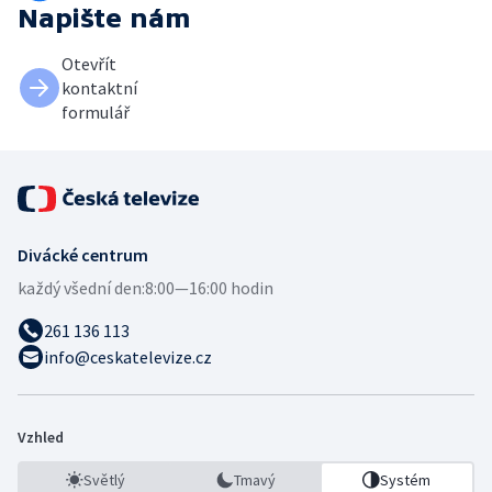
Napište nám
Otevřít
kontaktní
formulář
Divácké centrum
každý všední den:
8:00—16:00 hodin
261 136 113
info@ceskatelevize.cz
Vzhled
Světlý
Tmavý
Systém