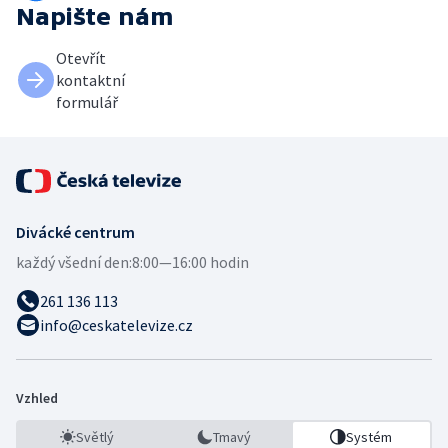
Napište nám
Otevřít
kontaktní
formulář
Divácké centrum
každý všední den:
8:00—16:00 hodin
261 136 113
info@ceskatelevize.cz
Vzhled
Světlý
Tmavý
Systém