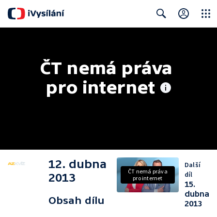
Close
Search
ČT nemá práva 
pro internet
12. dubna
Další
ČT nemá práva
díl
2013
pro internet
15.
dubna
Obsah dílu
2013