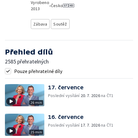
Vyrobeno
•
Česko
2013
Zábava
Soutěž
Přehled dílů
2585 přehratelných
Pouze přehratelné díly
17. července
Poslední vysílání
20. 7. 2026
na ČT1
26 min
16. července
Poslední vysílání
17. 7. 2026
na ČT1
25 min