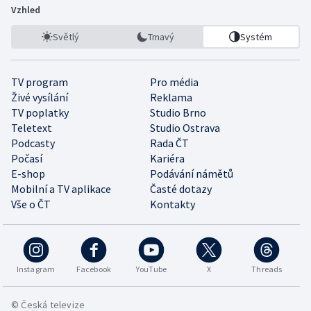
Vzhled
Světlý
Tmavý
Systém
TV program
Pro média
Živé vysílání
Reklama
TV poplatky
Studio Brno
Teletext
Studio Ostrava
Podcasty
Rada ČT
Počasí
Kariéra
E-shop
Podávání námětů
Mobilní a TV aplikace
Časté dotazy
Vše o ČT
Kontakty
Instagram
Facebook
YouTube
X
Threads
© Česká televize