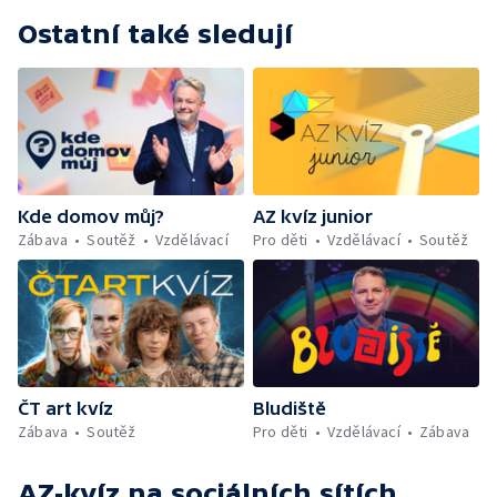
Ostatní také sledují
Kde domov můj?
AZ kvíz junior
Zábava
Soutěž
Vzdělávací
Pro děti
Vzdělávací
Soutěž
ČT art kvíz
Bludiště
Zábava
Soutěž
Pro děti
Vzdělávací
Zábava
AZ-kvíz
na sociálních sítích