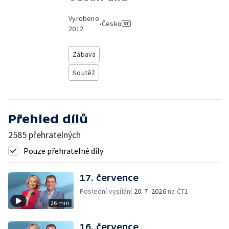
Vyrobeno
•
Česko
2012
Zábava
Soutěž
Přehled dílů
2585 přehratelných
Pouze přehratelné díly
17. července
Poslední vysílání
20. 7. 2026
na ČT1
26 min
16. července