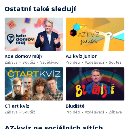
Ostatní také sledují
Kde domov můj?
AZ kvíz junior
Zábava
Soutěž
Vzdělávací
Pro děti
Vzdělávací
Soutěž
ČT art kvíz
Bludiště
Zábava
Soutěž
Pro děti
Vzdělávací
Zábava
AZ-kvíz
na sociálních sítích