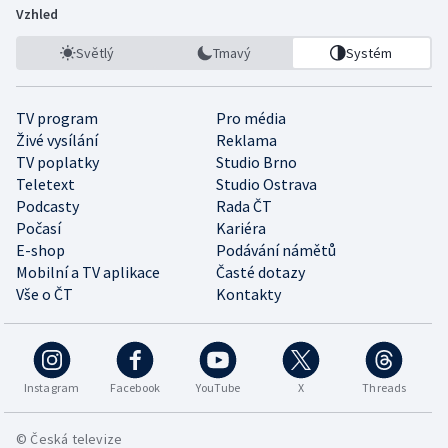
Vzhled
Světlý
Tmavý
Systém
TV program
Pro média
Živé vysílání
Reklama
TV poplatky
Studio Brno
Teletext
Studio Ostrava
Podcasty
Rada ČT
Počasí
Kariéra
E-shop
Podávání námětů
Mobilní a TV aplikace
Časté dotazy
Vše o ČT
Kontakty
Instagram
Facebook
YouTube
X
Threads
© Česká televize