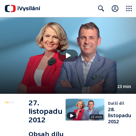
Close
Search
23 min
27.
Další díl
28.
listopadu
listopadu
23 min
2012
2012
Obsah dílu