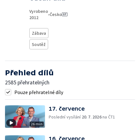
Vyrobeno
•
Česko
2012
Zábava
Soutěž
Přehled dílů
2585 přehratelných
Pouze přehratelné díly
17. července
Poslední vysílání
20. 7. 2026
na ČT1
26 min
16. července