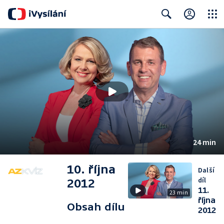
Close
Search
24 min
10. října
Další
díl
2012
11.
23 min
října
Obsah dílu
2012