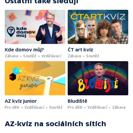
Ostatní také sledují
Kde domov můj?
ČT art kvíz
Zábava
Soutěž
Vzdělávací
Zábava
Soutěž
AZ kvíz junior
Bludiště
Pro děti
Vzdělávací
Soutěž
Pro děti
Vzdělávací
Zábava
AZ-kvíz
na sociálních sítích