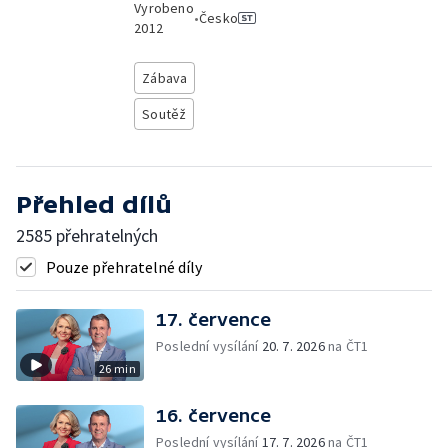
Vyrobeno
•
Česko
2012
Zábava
Soutěž
Přehled dílů
2585 přehratelných
Pouze přehratelné díly
17. července
Poslední vysílání
20. 7. 2026
na ČT1
26 min
16. července
Poslední vysílání
17. 7. 2026
na ČT1