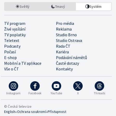
Světlý
Tmavý
Systém
TV program
Pro média
Živé vysílání
Reklama
TV poplatky
Studio Brno
Teletext
Studio Ostrava
Podcasty
Rada ČT
Počasí
Kariéra
E-shop
Podávání námětů
Mobilní a TV aplikace
Časté dotazy
Vše o ČT
Kontakty
Instagram
Facebook
YouTube
X
Threads
© Česká televize
•
•
English
Ochrana soukromí
Přístupnost