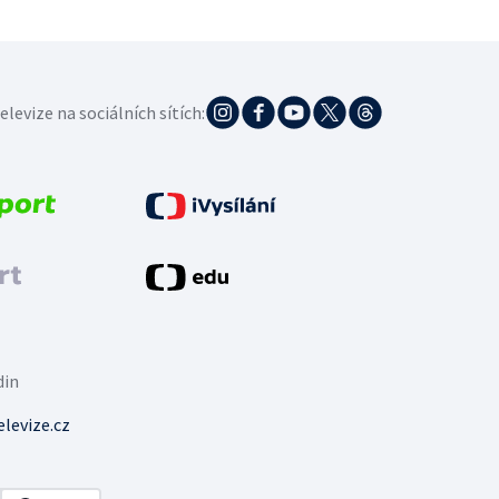
elevize na sociálních sítích:
din
levize.cz