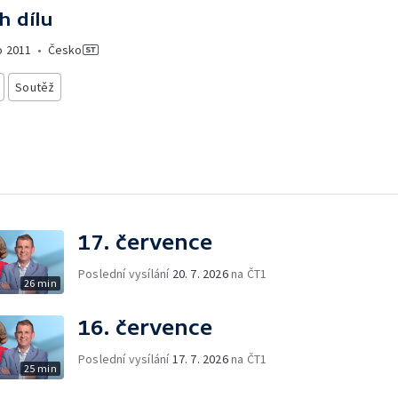
h dílu
o
2011
•
Česko
Soutěž
17. července
Poslední vysílání
20. 7. 2026
na ČT1
26 min
16. července
Poslední vysílání
17. 7. 2026
na ČT1
25 min