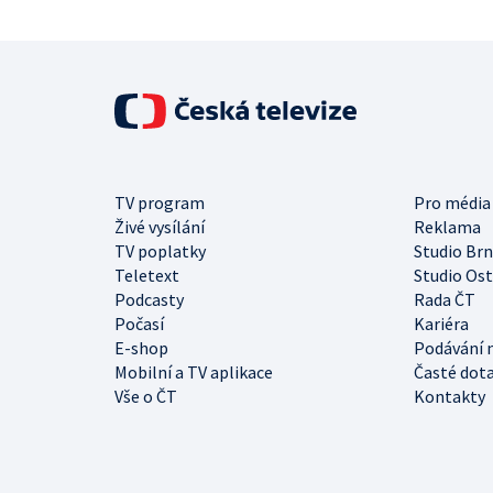
TV program
Pro média
Živé vysílání
Reklama
TV poplatky
Studio Br
Teletext
Studio Os
Podcasty
Rada ČT
Počasí
Kariéra
E-shop
Podávání 
Mobilní a TV aplikace
Časté dot
Vše o ČT
Kontakty