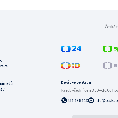
Česká t
no
trava
Divácké centrum
námětů
azy
každý všední den:
8:00—16:00 ho
261 136 113
info@ceskate