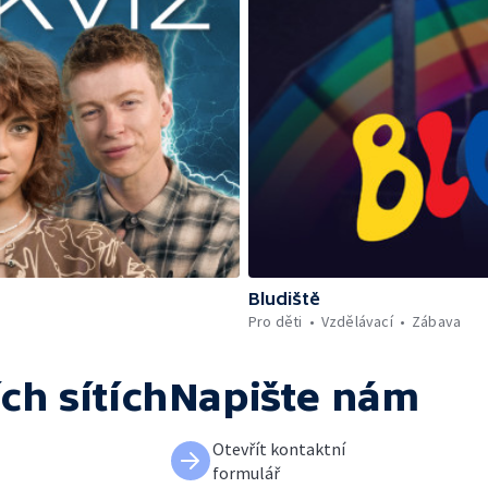
Bludiště
Pro děti
Vzdělávací
Zábava
ch sítích
Napište nám
Otevřít kontaktní
formulář