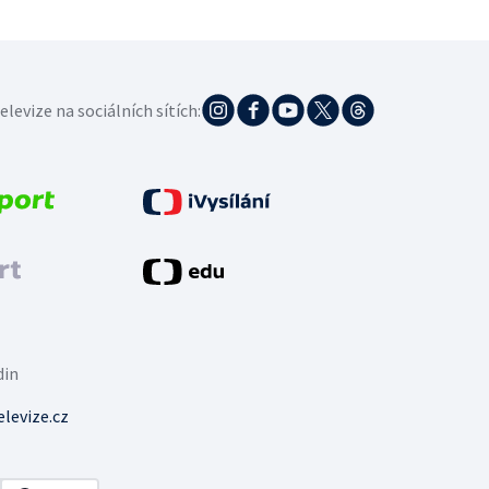
elevize na sociálních sítích:
din
levize.cz