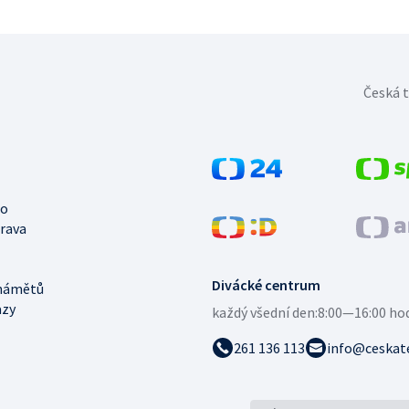
Česká t
no
trava
Divácké centrum
námětů
azy
každý všední den:
8:00—16:00 ho
261 136 113
info@ceskate