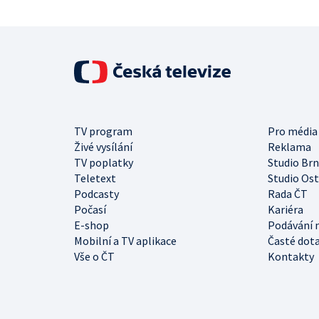
TV program
Pro média
Živé vysílání
Reklama
TV poplatky
Studio Br
Teletext
Studio Os
Podcasty
Rada ČT
Počasí
Kariéra
E-shop
Podávání 
Mobilní a TV aplikace
Časté dot
Vše o ČT
Kontakty