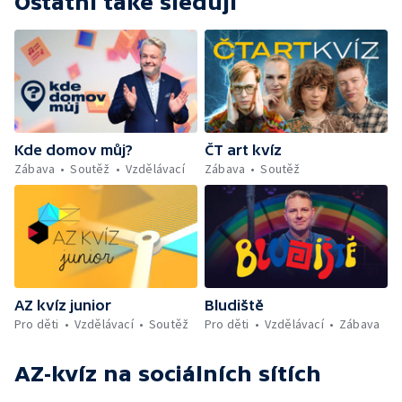
Ostatní také sledují
Kde domov můj?
ČT art kvíz
Zábava
Soutěž
Vzdělávací
Zábava
Soutěž
AZ kvíz junior
Bludiště
Pro děti
Vzdělávací
Soutěž
Pro děti
Vzdělávací
Zábava
AZ-kvíz
na sociálních sítích