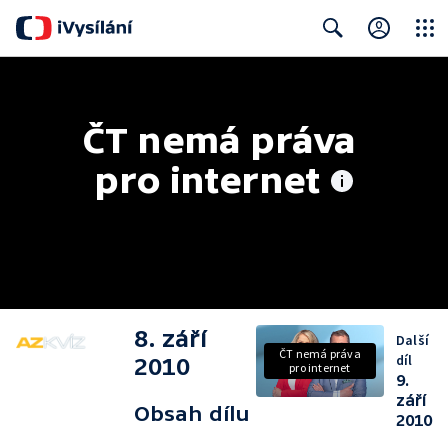
Close
Search
ČT nemá práva 
pro internet
8. září
Další
ČT nemá práva
díl
2010
pro internet
9.
září
Obsah dílu
2010