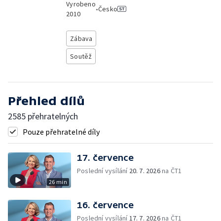
Vyrobeno
•
Česko
2010
Zábava
Soutěž
Přehled dílů
2585 přehratelných
Pouze přehratelné díly
17. července
Poslední vysílání
20. 7. 2026
na ČT1
26 min
16. července
Poslední vysílání
17. 7. 2026
na ČT1