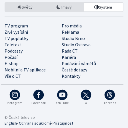
Světlý
Tmavý
Systém
TV program
Pro média
Živé vysílání
Reklama
TV poplatky
Studio Brno
Teletext
Studio Ostrava
Podcasty
Rada ČT
Počasí
Kariéra
E-shop
Podávání námětů
Mobilní a TV aplikace
Časté dotazy
Vše o ČT
Kontakty
Instagram
Facebook
YouTube
X
Threads
© Česká televize
•
•
English
Ochrana soukromí
Přístupnost