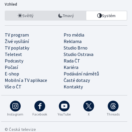
Vzhled
Světlý
Tmavý
Systém
TV program
Pro média
Živé vysílání
Reklama
TV poplatky
Studio Brno
Teletext
Studio Ostrava
Podcasty
Rada ČT
Počasí
Kariéra
E-shop
Podávání námětů
Mobilní a TV aplikace
Časté dotazy
Vše o ČT
Kontakty
Instagram
Facebook
YouTube
X
Threads
© Česká televize