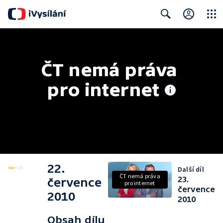
Close
Search
ČT nemá práva 
pro internet
22.
Další díl
ČT nemá práva
23.
července
pro internet
července
2010
2010
Obsah dílu