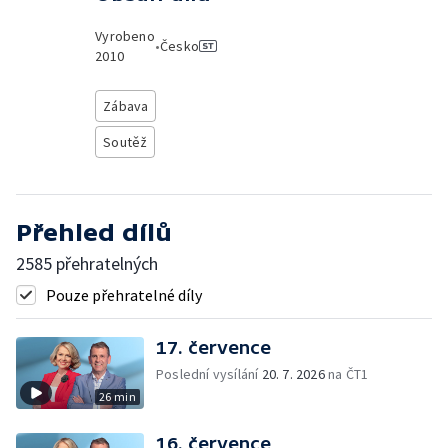
Vyrobeno
•
Česko
2010
Zábava
Soutěž
Přehled dílů
2585 přehratelných
Pouze přehratelné díly
17. července
Poslední vysílání
20. 7. 2026
na ČT1
26 min
16. července