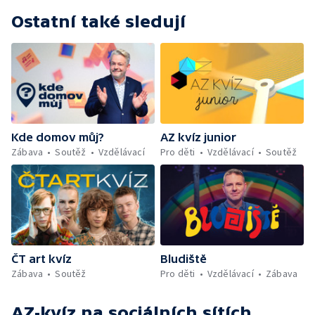
Ostatní také sledují
Kde domov můj?
AZ kvíz junior
Zábava
Soutěž
Vzdělávací
Pro děti
Vzdělávací
Soutěž
ČT art kvíz
Bludiště
Zábava
Soutěž
Pro děti
Vzdělávací
Zábava
AZ-kvíz
na sociálních sítích