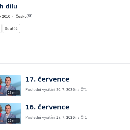
h dílu
o
2010
•
Česko
Soutěž
17. července
Poslední vysílání
20. 7. 2026
na ČT1
26 min
16. července
Poslední vysílání
17. 7. 2026
na ČT1
25 min