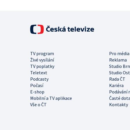
TV program
Pro média
Živé vysílání
Reklama
TV poplatky
Studio Br
Teletext
Studio Os
Podcasty
Rada ČT
Počasí
Kariéra
E-shop
Podávání 
Mobilní a TV aplikace
Časté dot
Vše o ČT
Kontakty