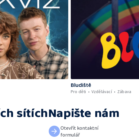
Bludiště
Pro děti
Vzdělávací
Zábava
ch sítích
Napište nám
Otevřít kontaktní
formulář