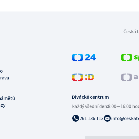
Česká t
no
trava
Divácké centrum
námětů
azy
každý všední den:
8:00—16:00 ho
261 136 113
info@ceskate