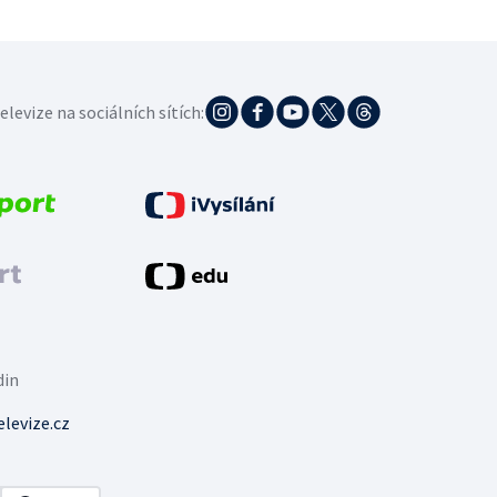
elevize na sociálních sítích:
din
levize.cz