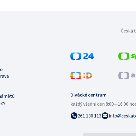
Česká t
no
trava
Divácké centrum
námětů
azy
každý všední den:
8:00—16:00 ho
261 136 113
info@ceskate