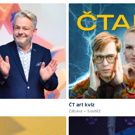
ČT art kvíz
Zábava
Soutěž