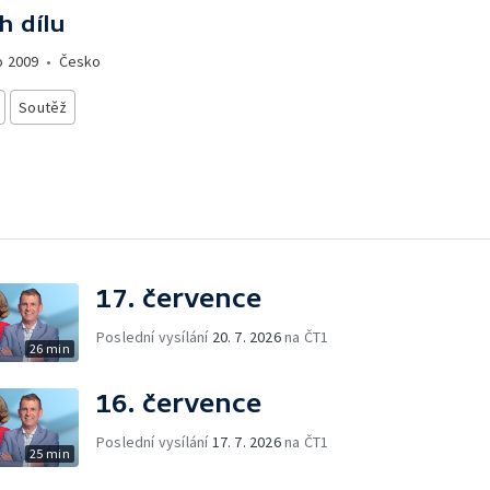
h dílu
o
2009
•
Česko
Soutěž
17. července
Poslední vysílání
20. 7. 2026
na ČT1
26 min
16. července
Poslední vysílání
17. 7. 2026
na ČT1
25 min