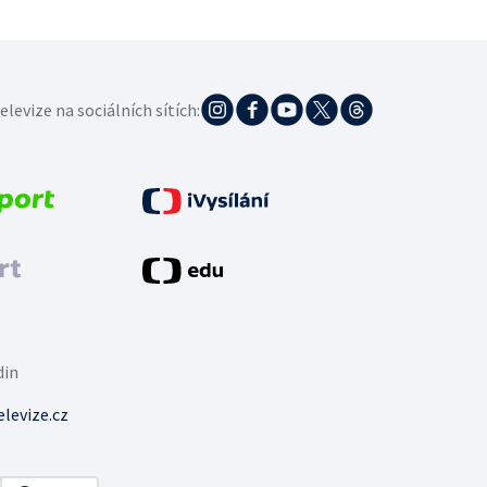
elevize na sociálních sítích:
din
levize.cz