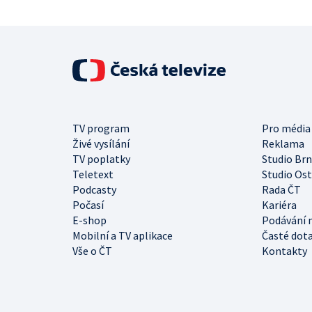
TV program
Pro média
Živé vysílání
Reklama
TV poplatky
Studio Br
Teletext
Studio Os
Podcasty
Rada ČT
Počasí
Kariéra
E-shop
Podávání 
Mobilní a TV aplikace
Časté dot
Vše o ČT
Kontakty