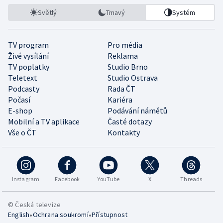
Světlý
Tmavý
Systém
TV program
Pro média
Živé vysílání
Reklama
TV poplatky
Studio Brno
Teletext
Studio Ostrava
Podcasty
Rada ČT
Počasí
Kariéra
E-shop
Podávání námětů
Mobilní a TV aplikace
Časté dotazy
Vše o ČT
Kontakty
Instagram
Facebook
YouTube
X
Threads
© Česká televize
•
•
English
Ochrana soukromí
Přístupnost