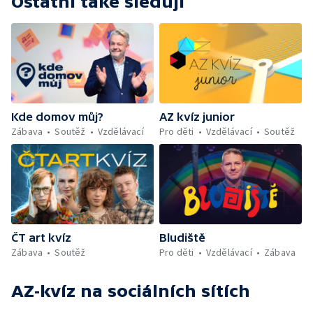
Ostatní také sledují
Kde domov můj?
AZ kvíz junior
Zábava
Soutěž
Vzdělávací
Pro děti
Vzdělávací
Soutěž
ČT art kvíz
Bludiště
Zábava
Soutěž
Pro děti
Vzdělávací
Zábava
AZ-kvíz
na sociálních sítích