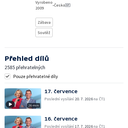
Vyrobeno
•
Česko
2009
Zábava
Soutěž
Přehled dílů
2585 přehratelných
Pouze přehratelné díly
17. července
Poslední vysílání
20. 7. 2026
na ČT1
26 min
16. července
Poslední vysílání
17. 7. 2026
na ČT1