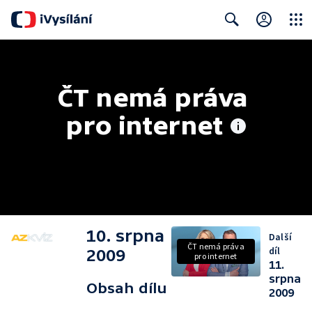
Close
Search
ČT nemá práva 
pro internet
10. srpna
Další
ČT nemá práva
díl
2009
pro internet
11.
srpna
Obsah dílu
2009