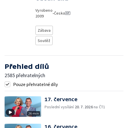
Vyrobeno
•
Česko
2009
Zábava
Soutěž
Přehled dílů
2585 přehratelných
Pouze přehratelné díly
17. července
Poslední vysílání
20. 7. 2026
na ČT1
26 min
16. července