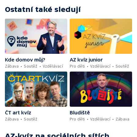
Ostatní také sledují
Kde domov můj?
AZ kvíz junior
Zábava
Soutěž
Vzdělávací
Pro děti
Vzdělávací
Soutěž
ČT art kvíz
Bludiště
Zábava
Soutěž
Pro děti
Vzdělávací
Zábava
AZ-kvíz
na sociálních sítích