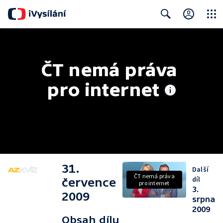
Close
Search
ČT nemá práva 
pro internet
31.
Další
ČT nemá práva
díl
července
pro internet
3.
2009
srpna
2009
Obsah dílu