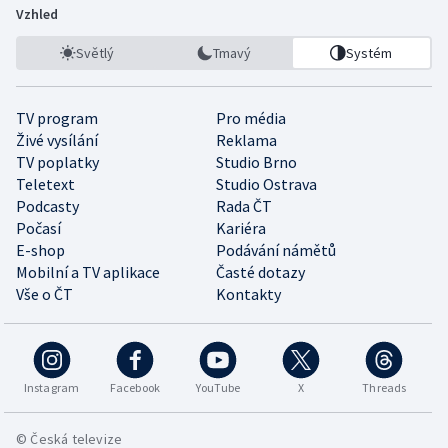
Vzhled
Světlý
Tmavý
Systém
TV program
Pro média
Živé vysílání
Reklama
TV poplatky
Studio Brno
Teletext
Studio Ostrava
Podcasty
Rada ČT
Počasí
Kariéra
E-shop
Podávání námětů
Mobilní a TV aplikace
Časté dotazy
Vše o ČT
Kontakty
Instagram
Facebook
YouTube
X
Threads
© Česká televize