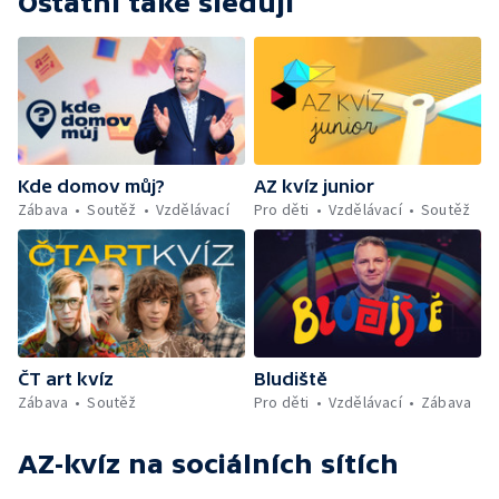
Ostatní také sledují
Kde domov můj?
AZ kvíz junior
Zábava
Soutěž
Vzdělávací
Pro děti
Vzdělávací
Soutěž
ČT art kvíz
Bludiště
Zábava
Soutěž
Pro děti
Vzdělávací
Zábava
AZ-kvíz
na sociálních sítích