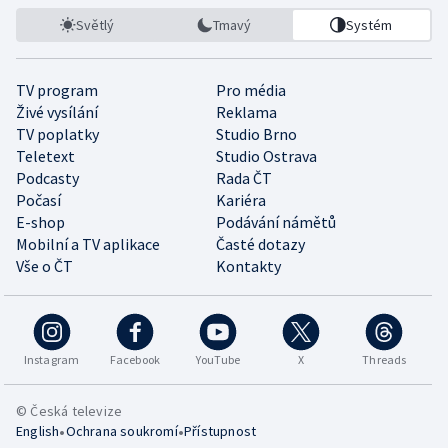
Světlý
Tmavý
Systém
TV program
Pro média
Živé vysílání
Reklama
TV poplatky
Studio Brno
Teletext
Studio Ostrava
Podcasty
Rada ČT
Počasí
Kariéra
E-shop
Podávání námětů
Mobilní a TV aplikace
Časté dotazy
Vše o ČT
Kontakty
Instagram
Facebook
YouTube
X
Threads
© Česká televize
•
•
English
Ochrana soukromí
Přístupnost