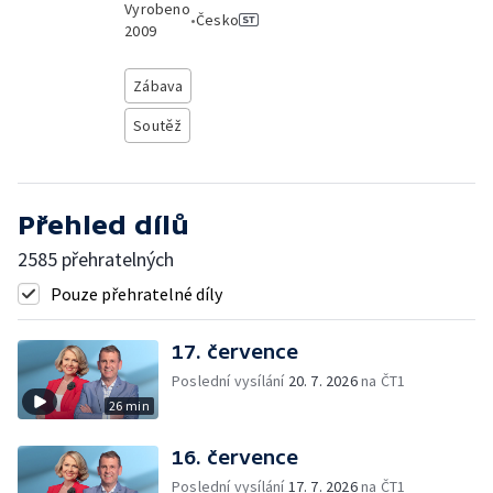
Vyrobeno
•
Česko
2009
Zábava
Soutěž
Přehled dílů
2585 přehratelných
Pouze přehratelné díly
17. července
Poslední vysílání
20. 7. 2026
na ČT1
26 min
16. července
Poslední vysílání
17. 7. 2026
na ČT1