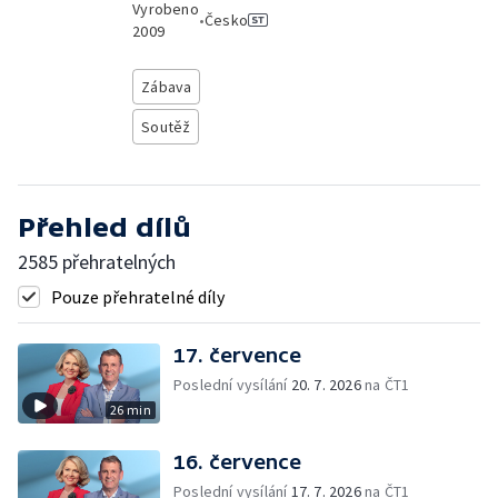
Vyrobeno
•
Česko
2009
Zábava
Soutěž
Přehled dílů
2585 přehratelných
Pouze přehratelné díly
17. července
Poslední vysílání
20. 7. 2026
na ČT1
26 min
16. července
Poslední vysílání
17. 7. 2026
na ČT1