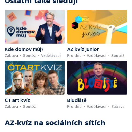
Ostatní také sledují
Kde domov můj?
AZ kvíz junior
Zábava
Soutěž
Vzdělávací
Pro děti
Vzdělávací
Soutěž
ČT art kvíz
Bludiště
Zábava
Soutěž
Pro děti
Vzdělávací
Zábava
AZ-kvíz
na sociálních sítích