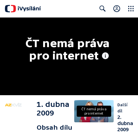
Close
Search
ČT nemá práva 
pro internet
1. dubna
Další
ČT nemá práva
díl
2009
pro internet
2.
dubna
Obsah dílu
2009