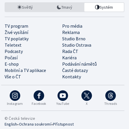
Světlý
Tmavý
Systém
TV program
Pro média
Živé vysílání
Reklama
TV poplatky
Studio Brno
Teletext
Studio Ostrava
Podcasty
Rada ČT
Počasí
Kariéra
E-shop
Podávání námětů
Mobilní a TV aplikace
Časté dotazy
Vše o ČT
Kontakty
Instagram
Facebook
YouTube
X
Threads
© Česká televize
•
•
English
Ochrana soukromí
Přístupnost