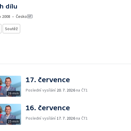
h dílu
o
2008
•
Česko
Soutěž
17. července
Poslední vysílání
20. 7. 2026
na ČT1
26 min
16. července
Poslední vysílání
17. 7. 2026
na ČT1
25 min