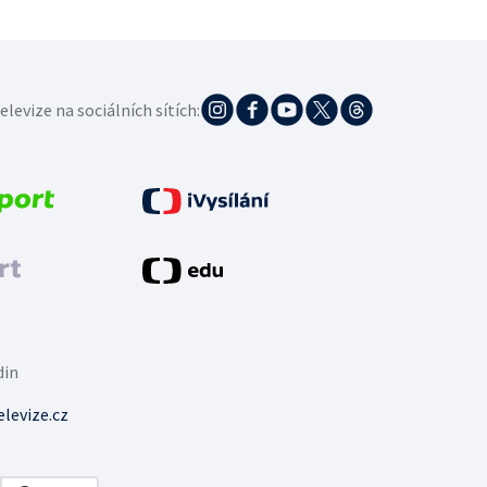
elevize na sociálních sítích:
din
levize.cz