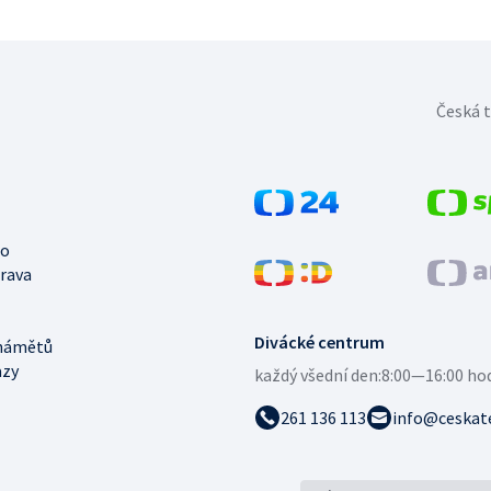
Česká t
no
trava
Divácké centrum
námětů
azy
každý všední den:
8:00—16:00 ho
261 136 113
info@ceskate