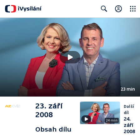
Close
Search
23 min
23. září
Další
díl
2008
24.
24 min
září
Obsah dílu
2008