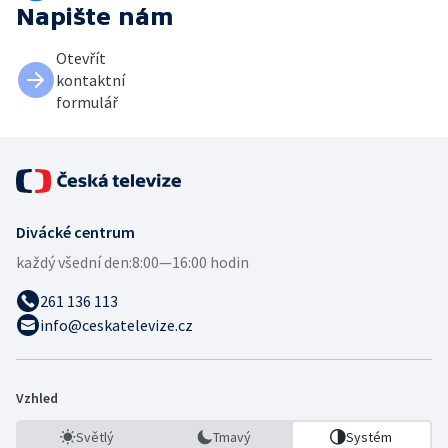
Napište nám
Otevřít
kontaktní
formulář
Divácké centrum
každý všední den:
8:00—16:00 hodin
261 136 113
info@ceskatelevize.cz
Vzhled
Světlý
Tmavý
Systém