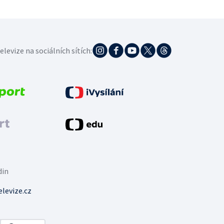
elevize na sociálních sítích:
din
levize.cz