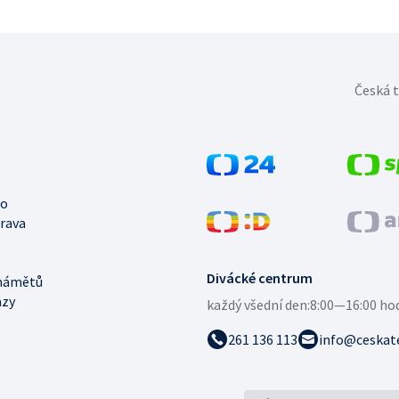
Česká t
no
trava
Divácké centrum
námětů
azy
každý všední den:
8:00—16:00 ho
261 136 113
info@ceskate