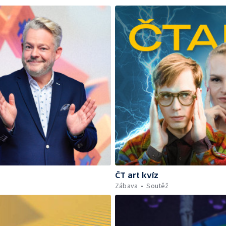
ČT art kvíz
Zábava
Soutěž