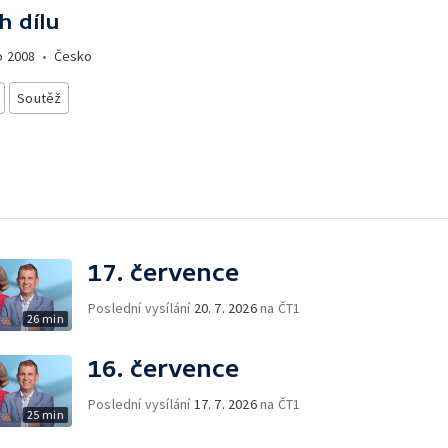
h dílu
o
2008
•
Česko
Soutěž
17. července
Poslední vysílání
20. 7. 2026
na ČT1
26 min
16. července
Poslední vysílání
17. 7. 2026
na ČT1
25 min