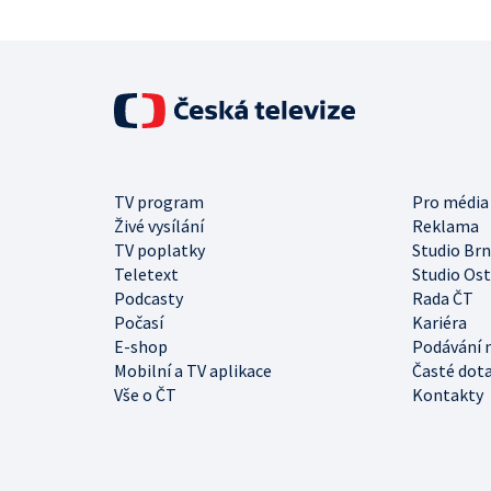
TV program
Pro média
Živé vysílání
Reklama
TV poplatky
Studio Br
Teletext
Studio Os
Podcasty
Rada ČT
Počasí
Kariéra
E-shop
Podávání 
Mobilní a TV aplikace
Časté dot
Vše o ČT
Kontakty