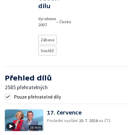
dílu
Vyrobeno
•
Česko
2007
Zábava
Soutěž
Přehled dílů
2585 přehratelných
Pouze přehratelné díly
17. července
Poslední vysílání
20. 7. 2026
na ČT1
26 min