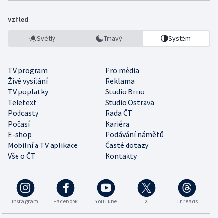
Vzhled
Světlý
Tmavý
Systém
TV program
Pro média
Živé vysílání
Reklama
TV poplatky
Studio Brno
Teletext
Studio Ostrava
Podcasty
Rada ČT
Počasí
Kariéra
E-shop
Podávání námětů
Mobilní a TV aplikace
Časté dotazy
Vše o ČT
Kontakty
Instagram
Facebook
YouTube
X
Threads