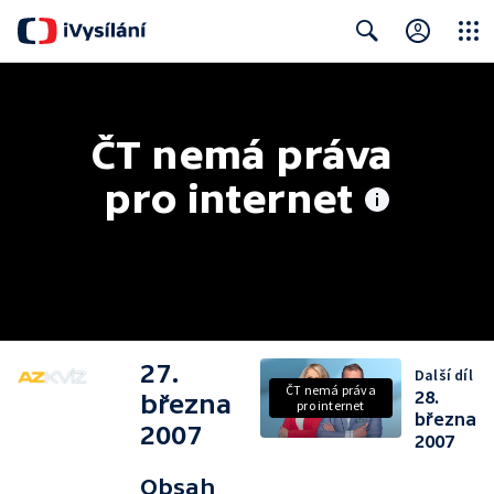
Close
Search
ČT nemá práva 
pro internet
27.
Další díl
ČT nemá práva
28.
března
pro internet
března
2007
2007
Obsah