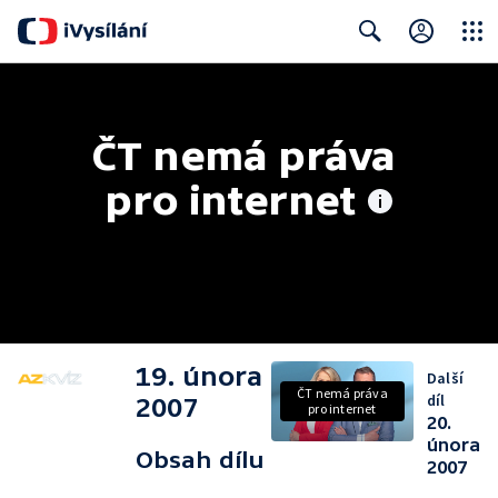
Close
Search
ČT nemá práva 
pro internet
19. února
Další
ČT nemá práva
díl
2007
pro internet
20.
února
Obsah dílu
2007