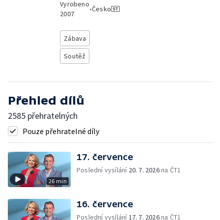
Vyrobeno
•
Česko
2007
Zábava
Soutěž
Přehled dílů
2585 přehratelných
Pouze přehratelné díly
17. července
Poslední vysílání
20. 7. 2026
na ČT1
26 min
16. července
Poslední vysílání
17. 7. 2026
na ČT1