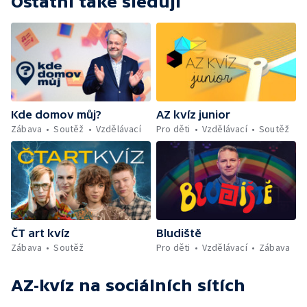
Ostatní také sledují
Kde domov můj?
AZ kvíz junior
Zábava
Soutěž
Vzdělávací
Pro děti
Vzdělávací
Soutěž
ČT art kvíz
Bludiště
Zábava
Soutěž
Pro děti
Vzdělávací
Zábava
AZ-kvíz
na sociálních sítích