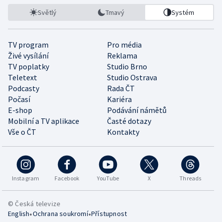
Světlý
Tmavý
Systém
TV program
Pro média
Živé vysílání
Reklama
TV poplatky
Studio Brno
Teletext
Studio Ostrava
Podcasty
Rada ČT
Počasí
Kariéra
E-shop
Podávání námětů
Mobilní a TV aplikace
Časté dotazy
Vše o ČT
Kontakty
Instagram
Facebook
YouTube
X
Threads
© Česká televize
•
•
English
Ochrana soukromí
Přístupnost