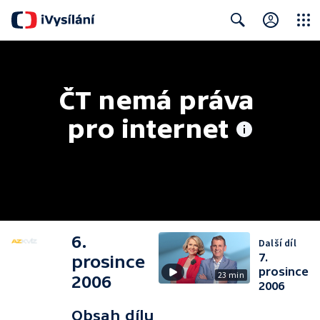
Close
Search
ČT nemá práva 
pro internet
6.
Další díl
7.
prosince
prosince
23 min
2006
2006
Obsah dílu