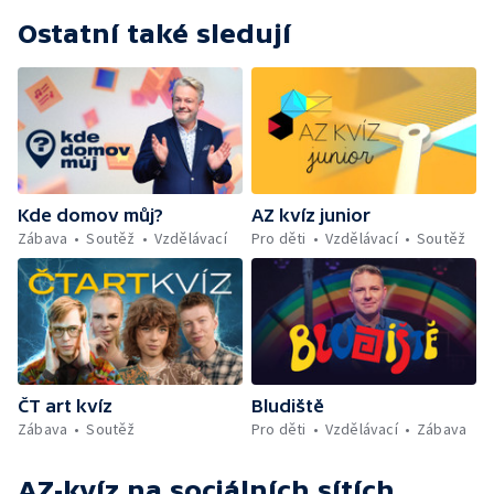
Ostatní také sledují
Kde domov můj?
AZ kvíz junior
Zábava
Soutěž
Vzdělávací
Pro děti
Vzdělávací
Soutěž
ČT art kvíz
Bludiště
Zábava
Soutěž
Pro děti
Vzdělávací
Zábava
AZ-kvíz
na sociálních sítích