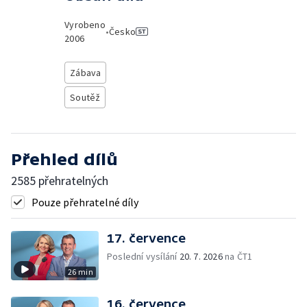
Vyrobeno
•
Česko
2006
Zábava
Soutěž
Přehled dílů
2585 přehratelných
Pouze přehratelné díly
17. července
Poslední vysílání
20. 7. 2026
na ČT1
26 min
16. července