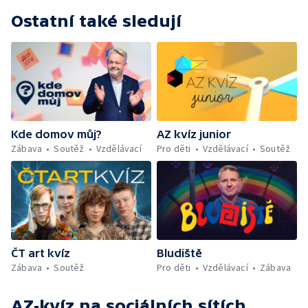
Ostatní také sledují
Kde domov můj?
AZ kvíz junior
Zábava
Soutěž
Vzdělávací
Pro děti
Vzdělávací
Soutěž
ČT art kvíz
Bludiště
Zábava
Soutěž
Pro děti
Vzdělávací
Zábava
AZ-kvíz
na sociálních sítích