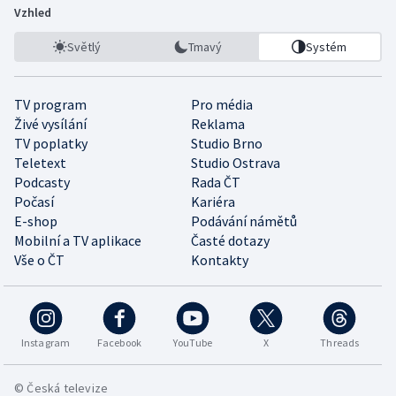
Vzhled
Světlý
Tmavý
Systém
TV program
Pro média
Živé vysílání
Reklama
TV poplatky
Studio Brno
Teletext
Studio Ostrava
Podcasty
Rada ČT
Počasí
Kariéra
E-shop
Podávání námětů
Mobilní a TV aplikace
Časté dotazy
Vše o ČT
Kontakty
Instagram
Facebook
YouTube
X
Threads
© Česká televize