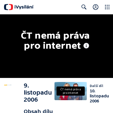
Close
Search
ČT nemá práva 
pro internet
9.
Další díl
ČT nemá práva
10.
listopadu
pro internet
listopadu
2006
2006
Obsah dílu