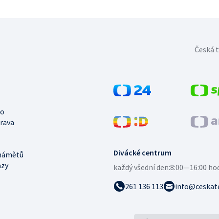
Česká t
no
trava
Divácké centrum
námětů
azy
každý všední den:
8:00—16:00 ho
261 136 113
info@ceskate