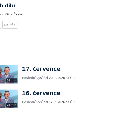
h dílu
o
2006
•
Česko
Soutěž
17. července
Poslední vysílání
20. 7. 2026
na ČT1
26 min
16. července
Poslední vysílání
17. 7. 2026
na ČT1
25 min