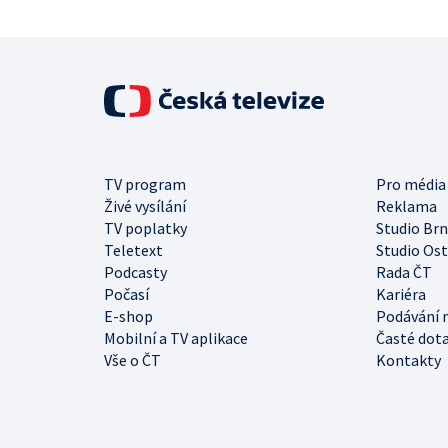
TV program
Pro média
Živé vysílání
Reklama
TV poplatky
Studio Br
Teletext
Studio Os
Podcasty
Rada ČT
Počasí
Kariéra
E-shop
Podávání 
Mobilní a TV aplikace
Časté dot
Vše o ČT
Kontakty