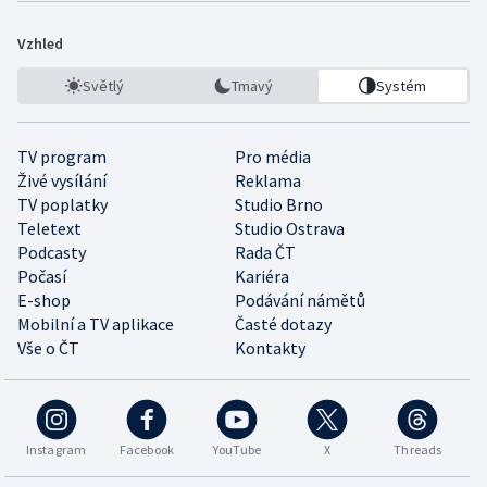
Vzhled
Světlý
Tmavý
Systém
TV program
Pro média
Živé vysílání
Reklama
TV poplatky
Studio Brno
Teletext
Studio Ostrava
Podcasty
Rada ČT
Počasí
Kariéra
E-shop
Podávání námětů
Mobilní a TV aplikace
Časté dotazy
Vše o ČT
Kontakty
Instagram
Facebook
YouTube
X
Threads