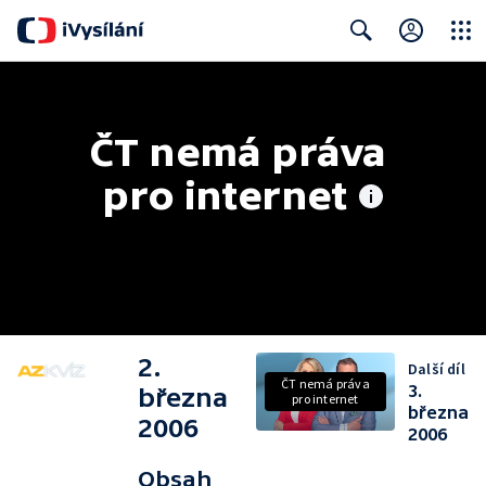
Close
Search
ČT nemá práva 
pro internet
2.
Další díl
ČT nemá práva
3.
března
pro internet
března
2006
2006
Obsah