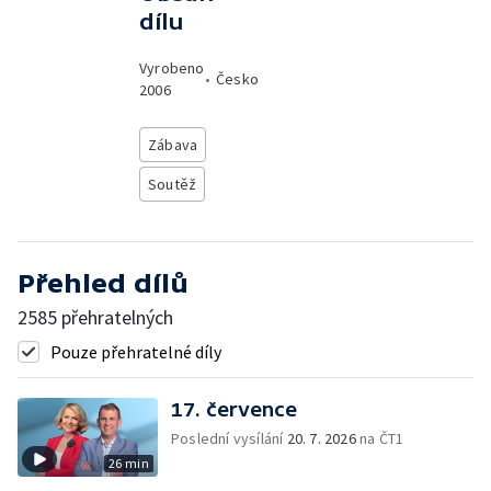
dílu
Vyrobeno
•
Česko
2006
Zábava
Soutěž
Přehled dílů
2585 přehratelných
Pouze přehratelné díly
17. července
Poslední vysílání
20. 7. 2026
na ČT1
26 min