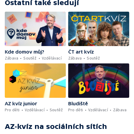
Ostatní také sledují
Kde domov můj?
ČT art kvíz
Zábava
Soutěž
Vzdělávací
Zábava
Soutěž
AZ kvíz junior
Bludiště
Pro děti
Vzdělávací
Soutěž
Pro děti
Vzdělávací
Zábava
AZ-kvíz
na sociálních sítích