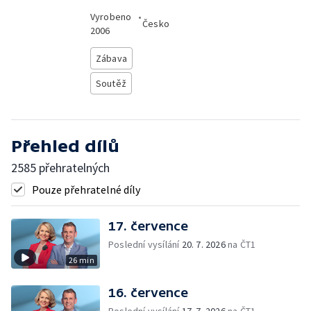
Vyrobeno
•
Česko
2006
Zábava
Soutěž
Přehled dílů
2585 přehratelných
Pouze přehratelné díly
17. července
Poslední vysílání
20. 7. 2026
na ČT1
26 min
16. července