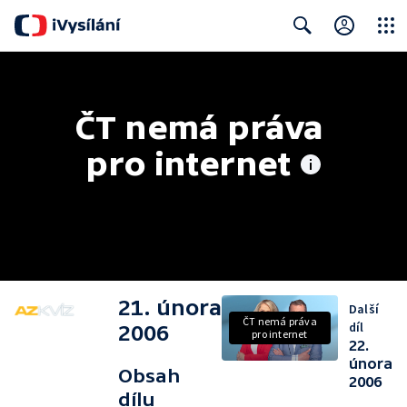
Close
Search
ČT nemá práva 
pro internet
21. února
Další
ČT nemá práva
díl
2006
pro internet
22.
února
Obsah
2006
dílu