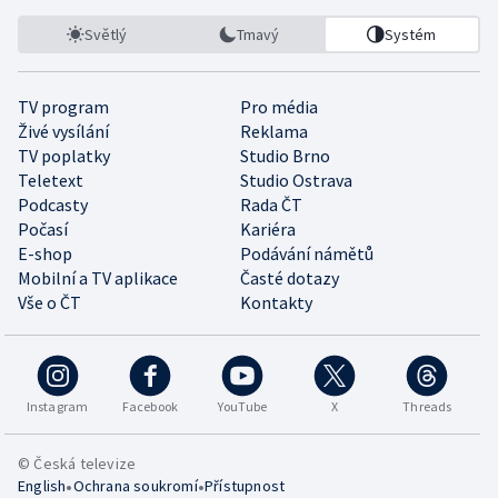
Světlý
Tmavý
Systém
TV program
Pro média
Živé vysílání
Reklama
TV poplatky
Studio Brno
Teletext
Studio Ostrava
Podcasty
Rada ČT
Počasí
Kariéra
E-shop
Podávání námětů
Mobilní a TV aplikace
Časté dotazy
Vše o ČT
Kontakty
Instagram
Facebook
YouTube
X
Threads
© Česká televize
•
•
English
Ochrana soukromí
Přístupnost