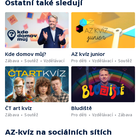
Ostatní také sledují
Kde domov můj?
AZ kvíz junior
Zábava
Soutěž
Vzdělávací
Pro děti
Vzdělávací
Soutěž
ČT art kvíz
Bludiště
Zábava
Soutěž
Pro děti
Vzdělávací
Zábava
AZ-kvíz
na sociálních sítích