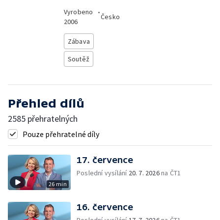
Vyrobeno
•
Česko
2006
Zábava
Soutěž
Přehled dílů
2585 přehratelných
Pouze přehratelné díly
17. července
Poslední vysílání
20. 7. 2026
na ČT1
26 min
16. července