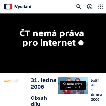
Close
Search
ČT nemá práva 
pro internet
31. ledna
Další
ČT nemá práva
díl
2006
pro internet
1.
února
Obsah
2006
dílu