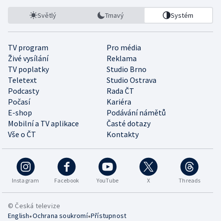
Světlý
Tmavý
Systém
TV program
Pro média
Živé vysílání
Reklama
TV poplatky
Studio Brno
Teletext
Studio Ostrava
Podcasty
Rada ČT
Počasí
Kariéra
E-shop
Podávání námětů
Mobilní a TV aplikace
Časté dotazy
Vše o ČT
Kontakty
Instagram
Facebook
YouTube
X
Threads
© Česká televize
•
•
English
Ochrana soukromí
Přístupnost