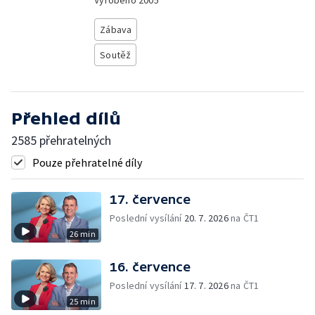
Vyrobeno
2005
Zábava
Soutěž
Přehled dílů
2585 přehratelných
Pouze přehratelné díly
17. července
Poslední vysílání
20. 7. 2026
na ČT1
26 min
16. července
Poslední vysílání
17. 7. 2026
na ČT1
25 min