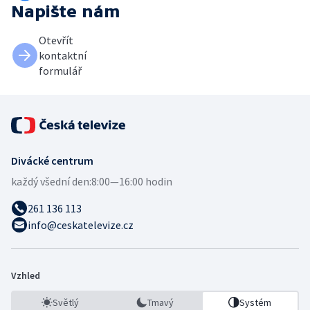
Napište nám
Otevřít
kontaktní
formulář
Divácké centrum
každý všední den:
8:00—16:00 hodin
261 136 113
info@ceskatelevize.cz
Vzhled
Světlý
Tmavý
Systém