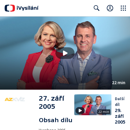
Close
Search
22 min
27. září
Další
díl
2005
29.
22 min
září
Obsah dílu
2005