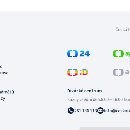
Česká t
no
trava
Divácké centrum
námětů
azy
každý všední den:
8:00—16:00 ho
261 136 113
info@ceskate