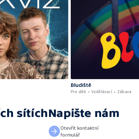
Bludiště
Pro děti
Vzdělávací
Zábava
ch sítích
Napište nám
Otevřít kontaktní
formulář