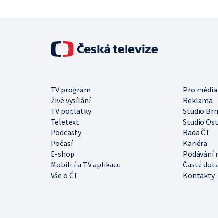
TV program
Pro média
Živé vysílání
Reklama
TV poplatky
Studio Br
Teletext
Studio Os
Podcasty
Rada ČT
Počasí
Kariéra
E-shop
Podávání 
Mobilní a TV aplikace
Časté dot
Vše o ČT
Kontakty