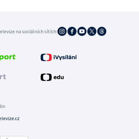
elevize na sociálních sítích:
din
levize.cz