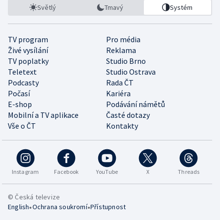
Světlý
Tmavý
Systém
TV program
Pro média
Živé vysílání
Reklama
TV poplatky
Studio Brno
Teletext
Studio Ostrava
Podcasty
Rada ČT
Počasí
Kariéra
E-shop
Podávání námětů
Mobilní a TV aplikace
Časté dotazy
Vše o ČT
Kontakty
Instagram
Facebook
YouTube
X
Threads
© Česká televize
•
•
English
Ochrana soukromí
Přístupnost