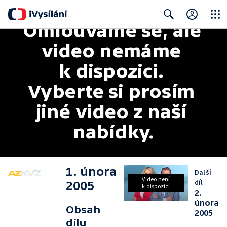
Omlouváme se, ale 
Close
Search
video nemáme 
k dispozici. 
Vyberte si prosím 
jiné video z naší 
nabídky.
1. února
Další
Video není
díl
2005
k dispozici
2.
února
Obsah
2005
dílu