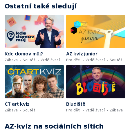
Ostatní také sledují
Kde domov můj?
AZ kvíz junior
Zábava
Soutěž
Vzdělávací
Pro děti
Vzdělávací
Soutěž
ČT art kvíz
Bludiště
Zábava
Soutěž
Pro děti
Vzdělávací
Zábava
AZ-kvíz
na sociálních sítích