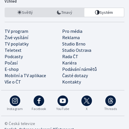
Vzhled
Světlý
Tmavý
Systém
TV program
Pro média
Živé vysílání
Reklama
TV poplatky
Studio Brno
Teletext
Studio Ostrava
Podcasty
Rada ČT
Počasí
Kariéra
E-shop
Podávání námětů
Mobilní a TV aplikace
Časté dotazy
Vše o ČT
Kontakty
Instagram
Facebook
YouTube
X
Threads
© Česká televize