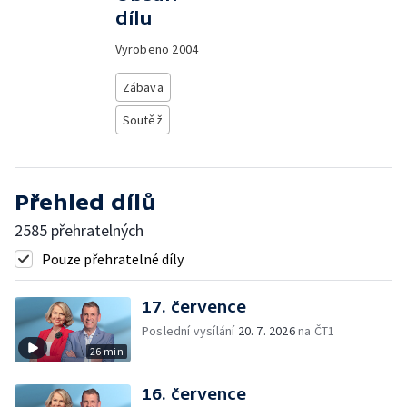
dílu
Vyrobeno
2004
Zábava
Soutěž
Přehled dílů
2585 přehratelných
Pouze přehratelné díly
17. července
Poslední vysílání
20. 7. 2026
na ČT1
26 min
16. července