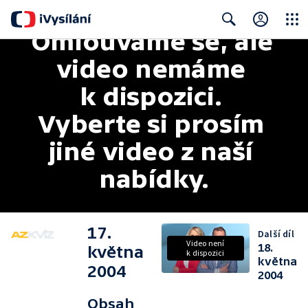
Omlouváme se, ale 
Close
Search
video nemáme 
k dispozici. 
Vyberte si prosím 
jiné video z naší 
nabídky.
17.
Další díl
Video není
18.
května
k dispozici
května
2004
2004
Obsah