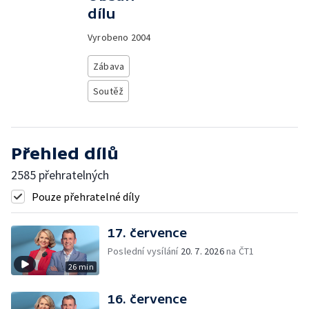
dílu
Vyrobeno
2004
Zábava
Soutěž
Přehled dílů
2585 přehratelných
Pouze přehratelné díly
17. července
Poslední vysílání
20. 7. 2026
na ČT1
26 min
16. července