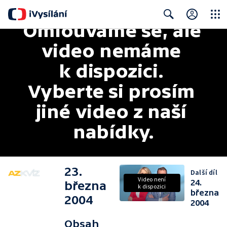
Omlouváme se, ale 
Close
Search
video nemáme 
k dispozici. 
Vyberte si prosím 
jiné video z naší 
nabídky.
23.
Další díl
Video není
24.
března
k dispozici
března
2004
2004
Obsah