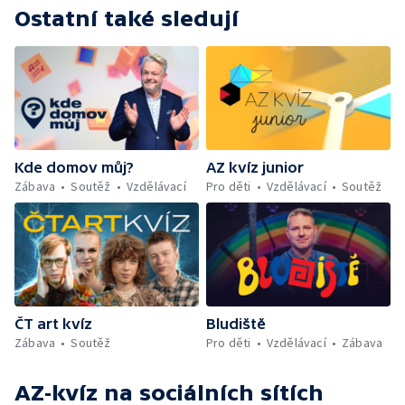
Ostatní také sledují
Kde domov můj?
AZ kvíz junior
Zábava
Soutěž
Vzdělávací
Pro děti
Vzdělávací
Soutěž
ČT art kvíz
Bludiště
Zábava
Soutěž
Pro děti
Vzdělávací
Zábava
AZ-kvíz
na sociálních sítích