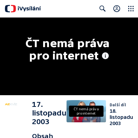
Close
Search
ČT nemá práva 
pro internet
17.
Další díl
ČT nemá práva
18.
listopadu
pro internet
listopadu
2003
2003
Obsah