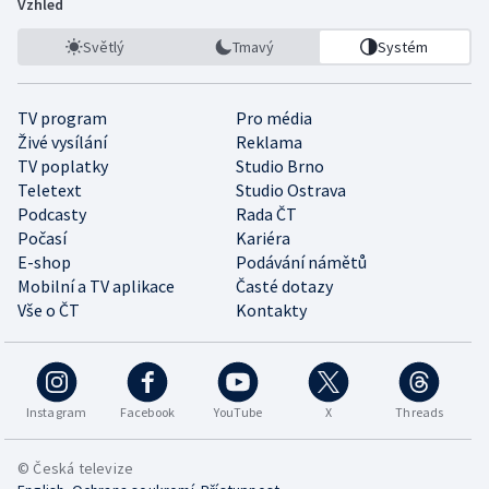
Vzhled
Světlý
Tmavý
Systém
TV program
Pro média
Živé vysílání
Reklama
TV poplatky
Studio Brno
Teletext
Studio Ostrava
Podcasty
Rada ČT
Počasí
Kariéra
E-shop
Podávání námětů
Mobilní a TV aplikace
Časté dotazy
Vše o ČT
Kontakty
Instagram
Facebook
YouTube
X
Threads
© Česká televize