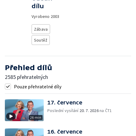
dílu
Vyrobeno
2003
Zábava
Soutěž
Přehled dílů
2585 přehratelných
Pouze přehratelné díly
17. července
Poslední vysílání
20. 7. 2026
na ČT1
26 min
16. července