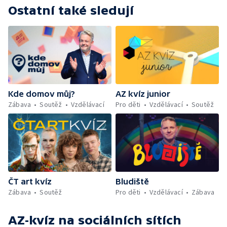
Ostatní také sledují
Kde domov můj?
AZ kvíz junior
Zábava
Soutěž
Vzdělávací
Pro děti
Vzdělávací
Soutěž
ČT art kvíz
Bludiště
Zábava
Soutěž
Pro děti
Vzdělávací
Zábava
AZ-kvíz
na sociálních sítích