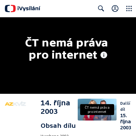
Close
Search
ČT nemá práva 
pro internet
14. října
Další
ČT nemá práva
díl
2003
pro internet
15.
října
Obsah dílu
2003