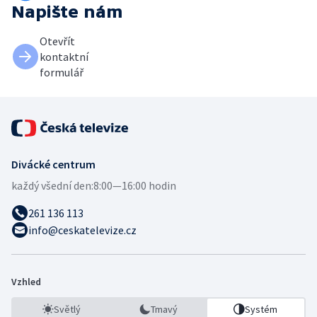
Napište nám
Otevřít
kontaktní
formulář
Divácké centrum
každý všední den:
8:00—16:00 hodin
261 136 113
info@ceskatelevize.cz
Vzhled
Světlý
Tmavý
Systém