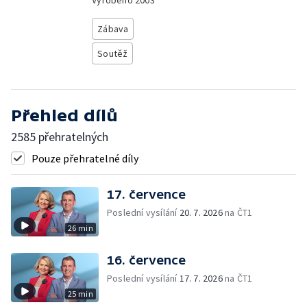
Vyrobeno
2003
Zábava
Soutěž
Přehled dílů
2585 přehratelných
Pouze přehratelné díly
17. července
Poslední vysílání
20. 7. 2026
na ČT1
26 min
16. července
Poslední vysílání
17. 7. 2026
na ČT1
25 min