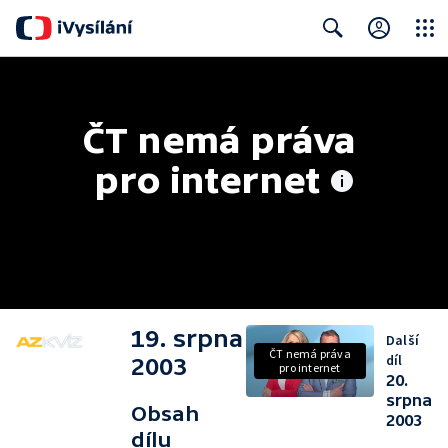
Close
Search
ČT nemá práva 
pro internet
19. srpna
Další
ČT nemá práva
díl
2003
pro internet
20.
srpna
Obsah
2003
dílu