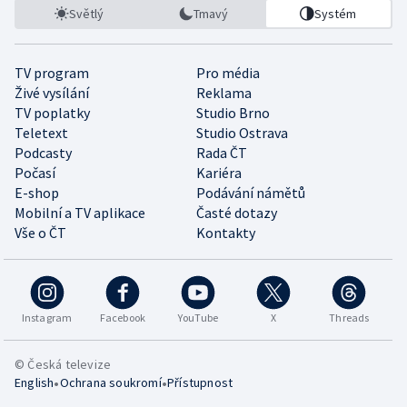
Světlý
Tmavý
Systém
TV program
Pro média
Živé vysílání
Reklama
TV poplatky
Studio Brno
Teletext
Studio Ostrava
Podcasty
Rada ČT
Počasí
Kariéra
E-shop
Podávání námětů
Mobilní a TV aplikace
Časté dotazy
Vše o ČT
Kontakty
Instagram
Facebook
YouTube
X
Threads
© Česká televize
•
•
English
Ochrana soukromí
Přístupnost