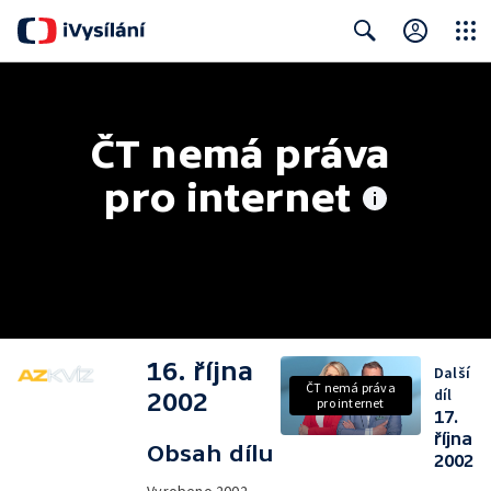
Close
Search
ČT nemá práva 
pro internet
16. října
Další
ČT nemá práva
díl
2002
pro internet
17.
října
Obsah dílu
2002