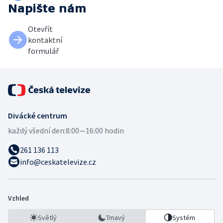
Napište nám
Otevřít
kontaktní
formulář
Divácké centrum
každý všední den:
8:00—16:00 hodin
261 136 113
info@ceskatelevize.cz
Vzhled
Světlý
Tmavý
Systém