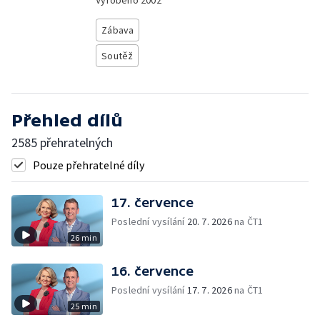
Vyrobeno
2002
Zábava
Soutěž
Přehled dílů
2585 přehratelných
Pouze přehratelné díly
17. července
Poslední vysílání
20. 7. 2026
na ČT1
26 min
16. července
Poslední vysílání
17. 7. 2026
na ČT1
25 min