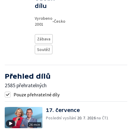
dílu
Vyrobeno
•
Česko
2001
Zábava
Soutěž
Přehled dílů
2585 přehratelných
Pouze přehratelné díly
17. července
Poslední vysílání
20. 7. 2026
na ČT1
26 min