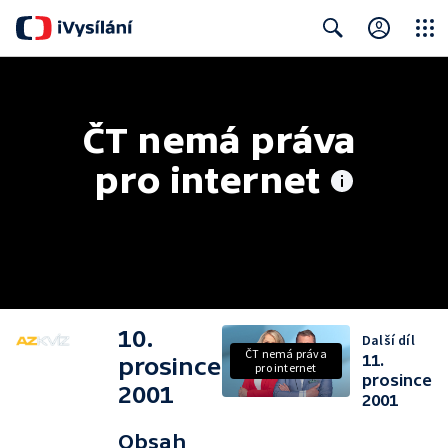
Close
Search
ČT nemá práva 
pro internet
10.
Další díl
ČT nemá práva
11.
prosince
pro internet
prosince
2001
2001
Obsah