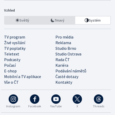
Vzhled
Světlý
Tmavý
Systém
TV program
Pro média
Živé vysílání
Reklama
TV poplatky
Studio Brno
Teletext
Studio Ostrava
Podcasty
Rada ČT
Počasí
Kariéra
E-shop
Podávání námětů
Mobilní a TV aplikace
Časté dotazy
Vše o ČT
Kontakty
Instagram
Facebook
YouTube
X
Threads