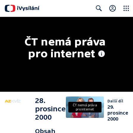
Close
Search
ČT nemá práva 
pro internet
28.
Další díl
ČT nemá práva
29.
prosince
pro internet
prosince
2000
2000
Obsah