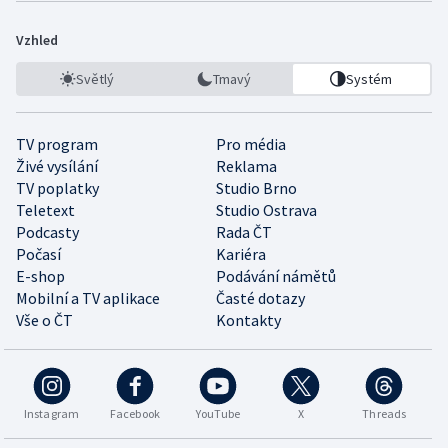
Vzhled
Světlý
Tmavý
Systém
TV program
Pro média
Živé vysílání
Reklama
TV poplatky
Studio Brno
Teletext
Studio Ostrava
Podcasty
Rada ČT
Počasí
Kariéra
E-shop
Podávání námětů
Mobilní a TV aplikace
Časté dotazy
Vše o ČT
Kontakty
Instagram
Facebook
YouTube
X
Threads