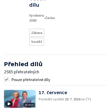
dílu
Vyrobeno
•
Česko
2000
Zábava
Soutěž
Přehled dílů
2585 přehratelných
Pouze přehratelné díly
17. července
Poslední vysílání
20. 7. 2026
na ČT1
26 min