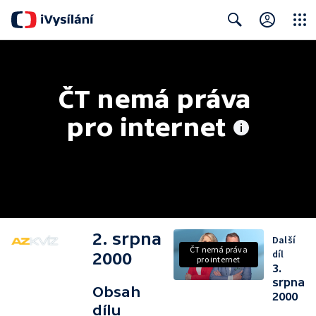
Close
Search
ČT nemá práva 
pro internet
2. srpna
Další
ČT nemá práva
díl
2000
pro internet
3.
srpna
Obsah
2000
dílu