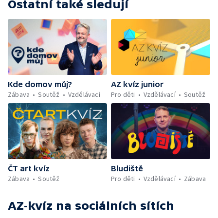
Ostatní také sledují
Kde domov můj?
AZ kvíz junior
Zábava
Soutěž
Vzdělávací
Pro děti
Vzdělávací
Soutěž
ČT art kvíz
Bludiště
Zábava
Soutěž
Pro děti
Vzdělávací
Zábava
AZ-kvíz
na sociálních sítích