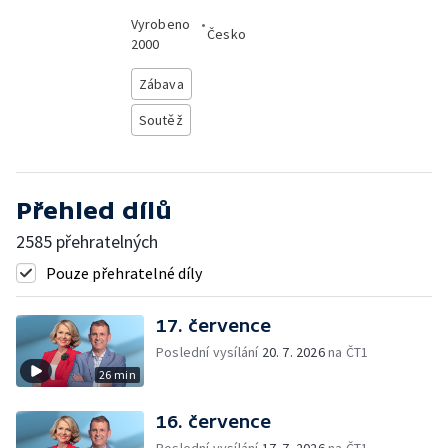
Vyrobeno
•
Česko
2000
Zábava
Soutěž
Přehled dílů
2585 přehratelných
Pouze přehratelné díly
17. července
Poslední vysílání
20. 7. 2026
na ČT1
26 min
16. července