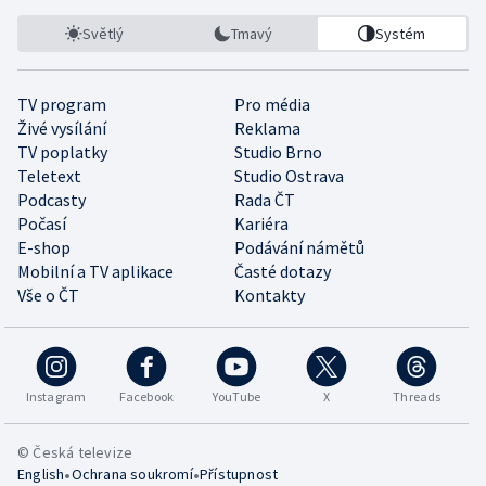
Světlý
Tmavý
Systém
TV program
Pro média
Živé vysílání
Reklama
TV poplatky
Studio Brno
Teletext
Studio Ostrava
Podcasty
Rada ČT
Počasí
Kariéra
E-shop
Podávání námětů
Mobilní a TV aplikace
Časté dotazy
Vše o ČT
Kontakty
Instagram
Facebook
YouTube
X
Threads
© Česká televize
•
•
English
Ochrana soukromí
Přístupnost