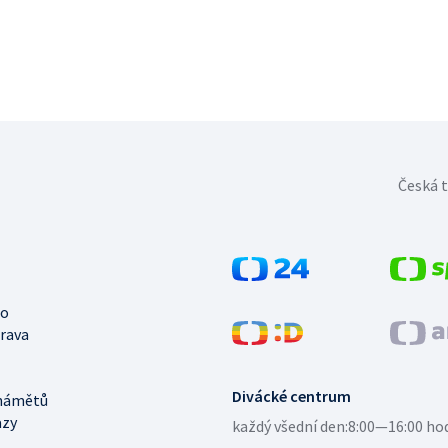
Česká t
no
trava
Divácké centrum
námětů
azy
každý všední den:
8:00—16:00 ho