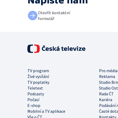
Napište nám
Otevřít kontaktní
formulář
TV program
Pro média
Živé vysílání
Reklama
TV poplatky
Studio Br
Teletext
Studio Os
Podcasty
Rada ČT
Počasí
Kariéra
E-shop
Podávání 
Mobilní a TV aplikace
Časté dot
Vše o ČT
Kontakty