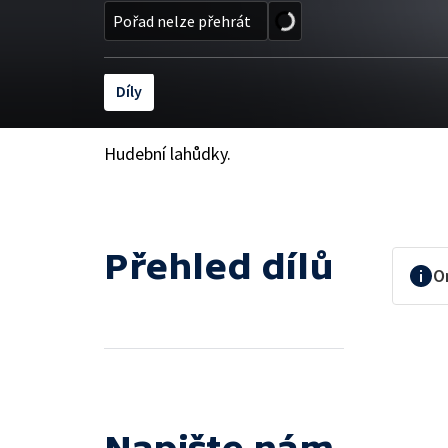
Pořad nelze přehrát
Díly
Hudební lahůdky.
Přehled dílů
O