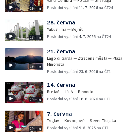
Val di Cembra — Fotbal — Ghardája
Poslední vysílání
11. 7. 2026
na ČT24
29 min
28. června
Yakushima — Bejrút
Poslední vysílání
4. 7. 2026
na ČT24
28 min
21. června
Lago di Garda — Ztracená města — Plaza
Minorista
29 min
Poslední vysílání
23. 6. 2026
na ČT1
14. června
Bretaň — Láliš — Binondo
Poslední vysílání
16. 6. 2026
na ČT1
29 min
7. června
Triglav — Kovbojové — Sever Thajska
Poslední vysílání
9. 6. 2026
na ČT1
29 min