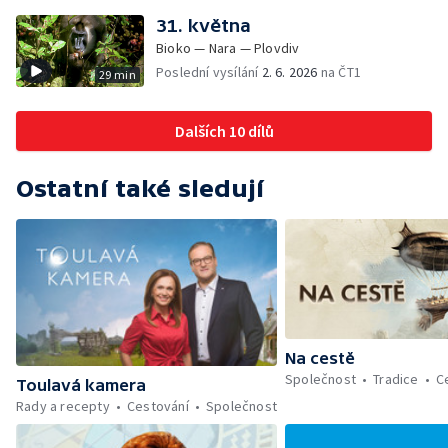
31. května
Bioko — Nara — Plovdiv
Poslední vysílání
2. 6. 2026
na ČT1
29 min
Dalších 10 dílů
Ostatní také sledují
Na cestě
Společnost
Tradice
C
Toulavá kamera
Rady a recepty
Cestování
Společnost