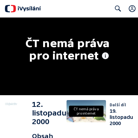
Search
ČT nemá práva 
pro internet
12.
Další díl
ČT nemá práva
19.
listopadu
pro internet
listopadu
2000
2000
Obsah