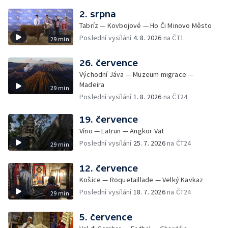
2. srpna
Tabríz — Kovbojové — Ho Či Minovo Město
Poslední vysílání
4. 8. 2026
na ČT1
29 min
26. července
Východní Jáva — Muzeum migrace —
Madeira
29 min
Poslední vysílání
1. 8. 2026
na ČT24
19. července
Víno — Latrun — Angkor Vat
Poslední vysílání
25. 7. 2026
na ČT24
29 min
12. července
Košice — Roquetaillade — Velký Kavkaz
Poslední vysílání
18. 7. 2026
na ČT24
29 min
5. července