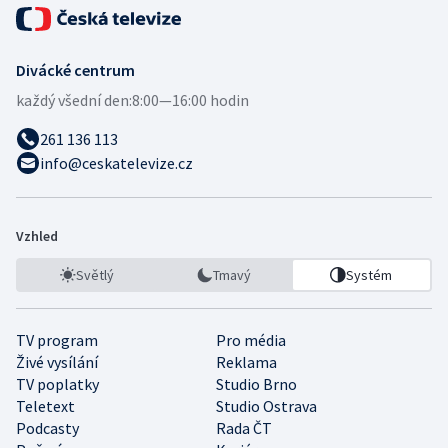
Divácké centrum
každý všední den:
8:00—16:00 hodin
261 136 113
info@ceskatelevize.cz
Vzhled
Světlý
Tmavý
Systém
TV program
Pro média
Živé vysílání
Reklama
TV poplatky
Studio Brno
Teletext
Studio Ostrava
Podcasty
Rada ČT