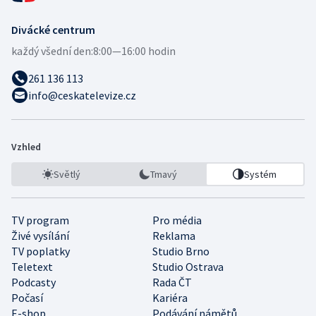
Divácké centrum
každý všední den:
8:00—16:00 hodin
261 136 113
info@ceskatelevize.cz
Vzhled
Světlý
Tmavý
Systém
TV program
Pro média
Živé vysílání
Reklama
TV poplatky
Studio Brno
Teletext
Studio Ostrava
Podcasty
Rada ČT
Počasí
Kariéra
E-shop
Podávání námětů