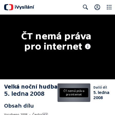
Close
Search
ČT nemá práva 
pro internet
Velká noční hudba
Další díl
ČT nemá práva
5. ledna 2008
5. ledna
pro internet
2008
Obsah dílu
Vyrobeno
2008
•
Česko