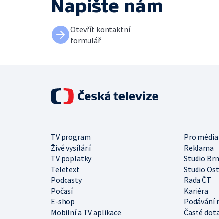
Napište nám
Otevřít kontaktní
formulář
TV program
Pro média
Živé vysílání
Reklama
TV poplatky
Studio Br
Teletext
Studio Os
Podcasty
Rada ČT
Počasí
Kariéra
E-shop
Podávání 
Mobilní a TV aplikace
Časté dot