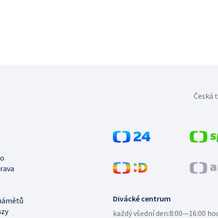
Česká t
no
trava
Divácké centrum
námětů
azy
každý všední den:
8:00—16:00 ho