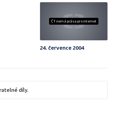
ČT nemá práva pro internet
24. července 2004
telné díly.