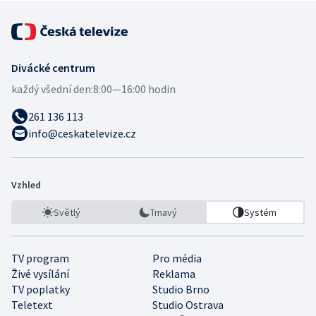
Divácké centrum
každý všední den:
8:00—16:00 hodin
261 136 113
info@ceskatelevize.cz
Vzhled
Světlý
Tmavý
Systém
TV program
Pro média
Živé vysílání
Reklama
TV poplatky
Studio Brno
Teletext
Studio Ostrava