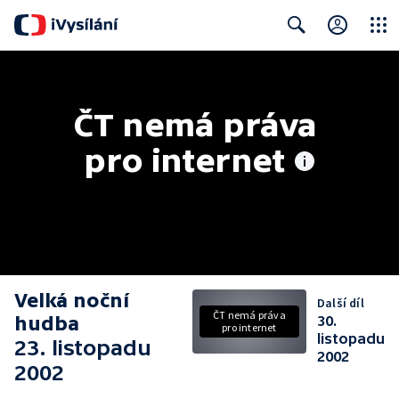
Close
Search
ČT nemá práva 
pro internet
Velká noční
Další díl
ČT nemá práva
hudba
30.
pro internet
listopadu
23. listopadu
2002
2002