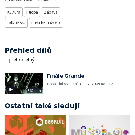
Kultura
Hudba
Zábava
Talk show
Hudební zábava
Přehled dílů
1 přehratelný
Finále Grande
Poslední vysílání
31. 12. 2009
na ČT2
362 min
Ostatní také sledují