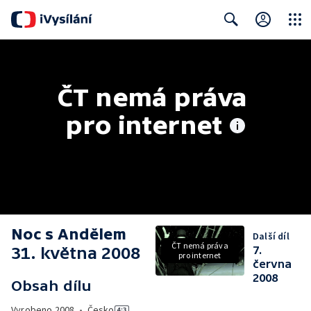
Close
Search
ČT nemá práva 
pro internet
Noc s Andělem
Další díl
ČT nemá práva
31. května 2008
7.
pro internet
června
2008
Obsah dílu
Vyrobeno
2008
•
Česko