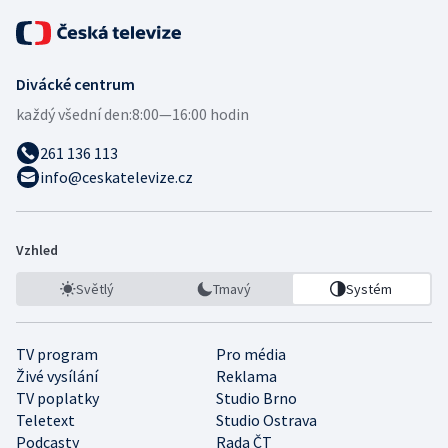
Divácké centrum
každý všední den:
8:00—16:00 hodin
261 136 113
info@ceskatelevize.cz
Vzhled
Světlý
Tmavý
Systém
TV program
Pro média
Živé vysílání
Reklama
TV poplatky
Studio Brno
Teletext
Studio Ostrava
Podcasty
Rada ČT