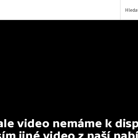
e video nemáme k dispoz
ím jiné video z naší nab