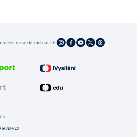
elevize na sociálních sítích:
din
levize.cz