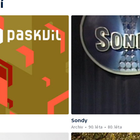
í
Sondy
Archiv
90. léta
80. léta