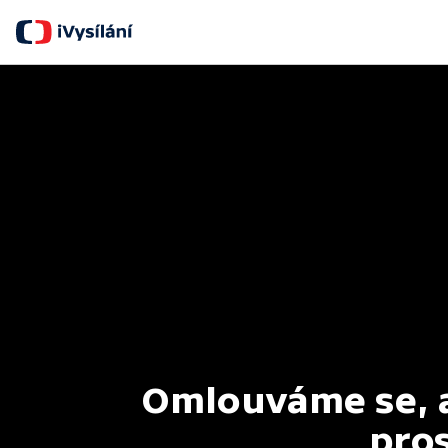
Omlouváme se, al
pros