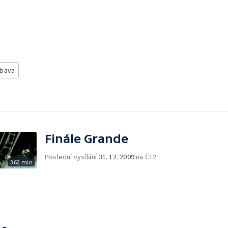
ábava
Finále Grande
Poslední vysílání
31. 12. 2009
na ČT2
362 min