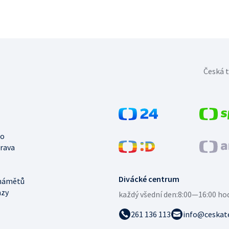
Česká t
no
trava
Divácké centrum
námětů
azy
každý všední den:
8:00—16:00 ho
261 136 113
info@ceskate