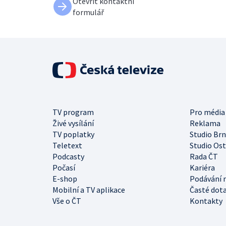
Otevřít kontaktní
formulář
TV program
Pro média
Živé vysílání
Reklama
TV poplatky
Studio Br
Teletext
Studio Os
Podcasty
Rada ČT
Počasí
Kariéra
E-shop
Podávání 
Mobilní a TV aplikace
Časté dot
Vše o ČT
Kontakty