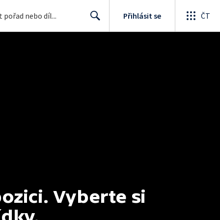
Přihlásit se
ČT
Search
ici. Vyberte si 
ídky.