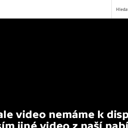
e video nemáme k dispoz
ím jiné video z naší nab