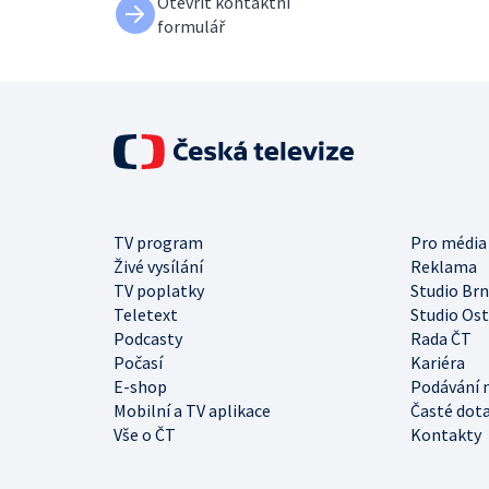
Otevřít kontaktní
formulář
TV program
Pro média
Živé vysílání
Reklama
TV poplatky
Studio Br
Teletext
Studio Os
Podcasty
Rada ČT
Počasí
Kariéra
E-shop
Podávání 
Mobilní a TV aplikace
Časté dot
Vše o ČT
Kontakty