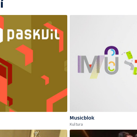
í
Musicblok
Kultura