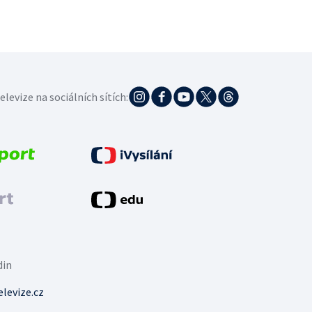
elevize na sociálních sítích:
din
levize.cz