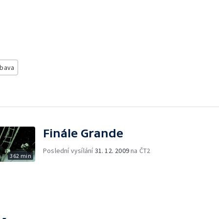
ábava
Finále Grande
Poslední vysílání
31. 12. 2009
na ČT2
362 min