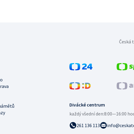
Česká t
no
trava
Divácké centrum
námětů
azy
každý všední den:
8:00—16:00 ho
261 136 113
info@ceskate