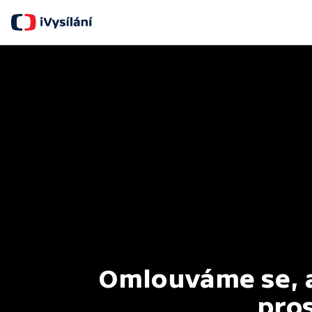
Omlouváme se, al
pros