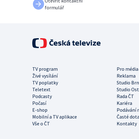
Otevřít kontaktní
formulář
TV program
Pro média
Živé vysílání
Reklama
TV poplatky
Studio Br
Teletext
Studio Os
Podcasty
Rada ČT
Počasí
Kariéra
E-shop
Podávání 
Mobilní a TV aplikace
Časté dot
Vše o ČT
Kontakty