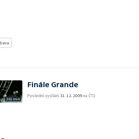
ábava
Finále Grande
Poslední vysílání
31. 12. 2009
na ČT2
362 min