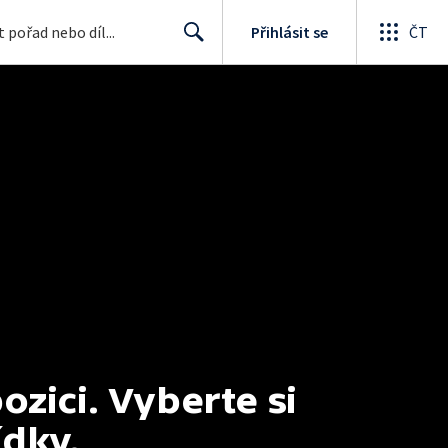
Přihlásit se
ČT
Search
ici. Vyberte si 
ídky.