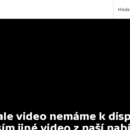
e video nemáme k dispoz
ím jiné video z naší nab