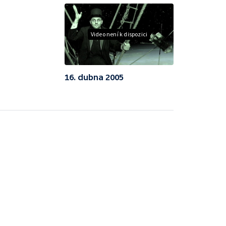
Video není k dispozici
16. dubna 2005