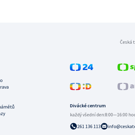
Česká t
no
trava
Divácké centrum
námětů
azy
každý všední den:
8:00—16:00 ho
261 136 113
info@ceskate