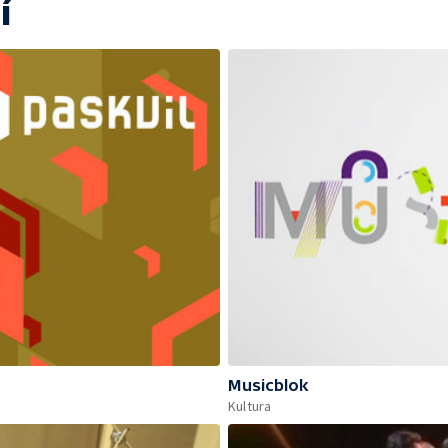
í
Musicblok
Kultura