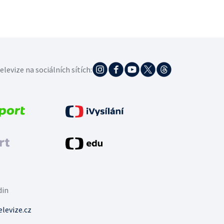
elevize na sociálních sítích:
din
levize.cz