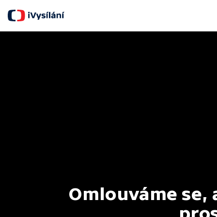
Omlouváme se, al
pros